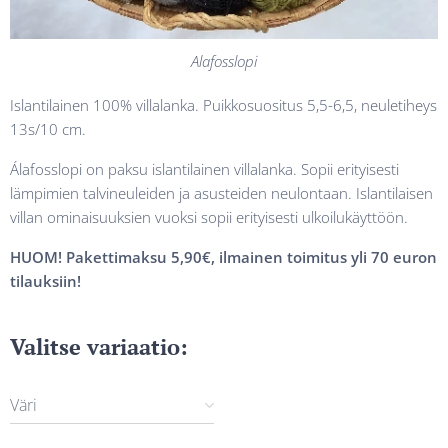
Alafosslopi
Islantilainen 100% villalanka. Puikkosuositus 5,5-6,5, neuletiheys
13s/10 cm.
Álafosslopi on paksu islantilainen villalanka. Sopii erityisesti
lämpimien talvineuleiden ja asusteiden neulontaan. Islantilaisen
villan ominaisuuksien vuoksi sopii erityisesti ulkoilukäyttöön.
HUOM! Pakettimaksu 5,90€, ilmainen toimitus yli 70 euron
tilauksiin!
Valitse variaatio:
Väri