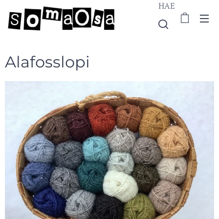
HAE
Alafosslopi