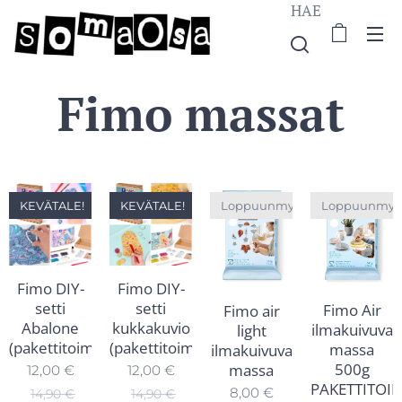
HAE
Fimo massat
KEVÄTALE!
KEVÄTALE!
Loppuunmyyty
Loppuunmyy
Fimo DIY-
Fimo DIY-
setti
setti
Fimo Air
Fimo air
Abalone
kukkakuvio
ilmakuivuva
light
(pakettitoimitus)
(pakettitoimitus)
massa
ilmakuivuva
500g
massa
12,00
€
12,00
€
PAKETTITOI
8,00
€
14,90
€
14,90
€