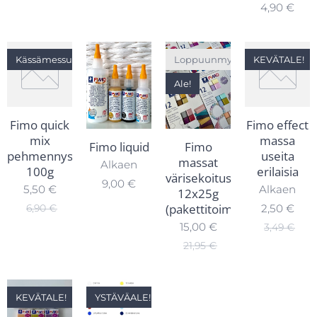
4,90
€
Kässämessutarjous
Loppuunmyyty
KEVÄTALE!
Ale!
Fimo quick
Fimo effect
mix
massa
Fimo liquid
Fimo
pehmennysmassa
useita
massat
Alkaen
100g
erilaisia
värisekoitus
9,00
€
5,50
€
Alkaen
12x25g
(pakettitoimitus)
6,90
€
2,50
€
15,00
€
3,49
€
21,95
€
KEVÄTALE!
YSTÄVÄALE!