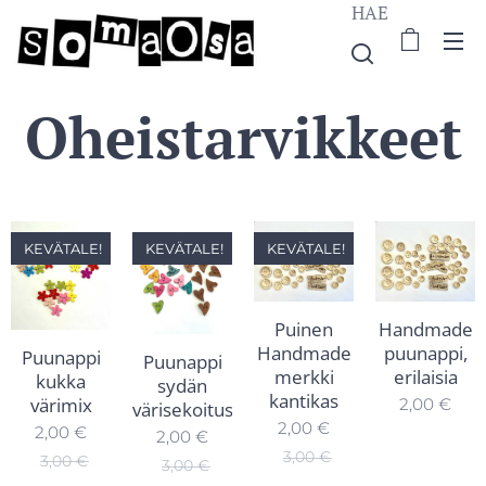
HAE
Oheistarvikkeet
KEVÄTALE!
KEVÄTALE!
KEVÄTALE!
Puinen
Handmade
Handmade
puunappi,
Puunappi
Puunappi
merkki
erilaisia
kukka
sydän
kantikas
värimix
2,00
€
värisekoitus
2,00
€
2,00
€
2,00
€
3,00
€
3,00
€
3,00
€