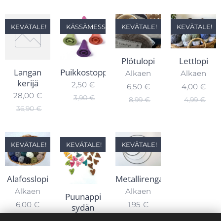
KEVÄTALE!
KÄSSÄMESSUTARJOUS!
KEVÄTALE!
KEVÄTALE!
Plötulopi
Lettlopi
Langan
Puikkostoppari
Alkaen
Alkaen
kerijä
2,50
€
6,50
€
4,00
€
28,00
€
3,90
€
8,99
€
4,99
€
36,90
€
KEVÄTALE!
KEVÄTALE!
KEVÄTALE!
Alafosslopi
Metallirengas
Alkaen
Alkaen
Puunappi
6,00
€
1,95
€
sydän
ruskea
8,89
€