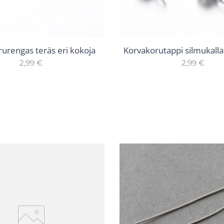
urengas teräs eri kokoja
Korvakorutappi silmukalla
2,99
€
2,99
€