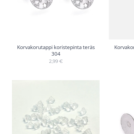
Korvakorutappi koristepinta teräs
Korvako
304
2,99
€