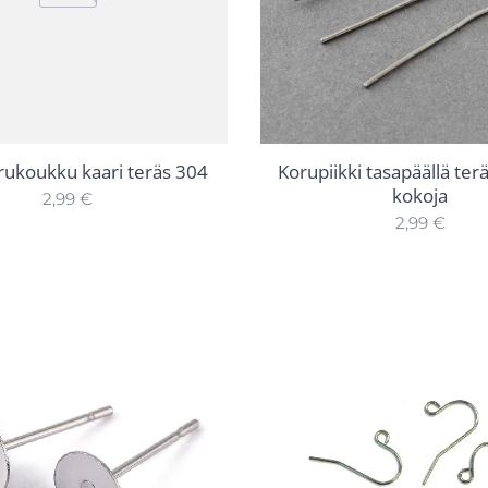
rukoukku kaari teräs 304
Korupiikki tasapäällä ter
kokoja
2,99
€
2,99
€