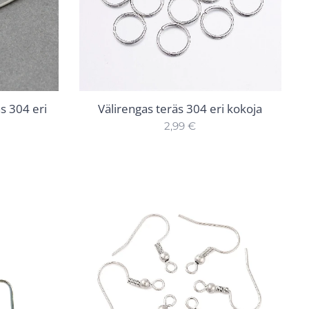
äs 304 eri
Välirengas teräs 304 eri kokoja
2,99
€