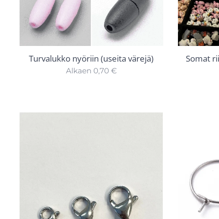
Turvalukko nyöriin (useita värejä)
Somat rii
Alkaen
0,70
€