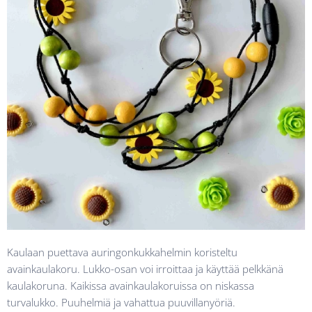
Kaulaan puettava auringonkukkahelmin koristeltu
avainkaulakoru. Lukko-osan voi irroittaa ja käyttää pelkkänä
kaulakoruna. Kaikissa avainkaulakoruissa on niskassa
turvalukko. Puuhelmiä ja vahattua puuvillanyöriä.