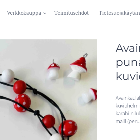
Verkkokauppa
Toimitusehdot
Tietosuojakäytän
Ava
pun
kuvi
Avainkaulak
kuviohelmi
karabiinilu
malli (per