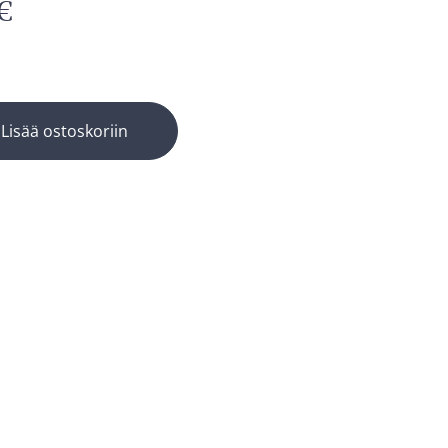
€
a
Lisää ostoskoriin