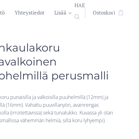
HAE
tö
Yhteystiedot
Lisää
Ostoskori
inkaulakoru
avalkoinen
ohelmillä perusmalli
oru punaisilla ja valkoisilla puuhelmillä (12mm) ja
llä (16mm). Vahattu puuvillanyöri, avainrengas
kolla (irroitettavissa) sekä turvalukko. Kuvassa yli olan
usmallissa vähemmän helmiä, sillä koru lyhyempi).