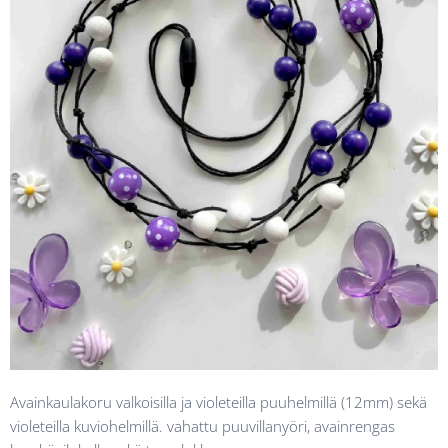
Avainkaulakoru valkoisilla ja violeteilla puuhelmillä (12mm) sekä
violeteilla kuviohelmillä. vahattu puuvillanyöri, avainrengas