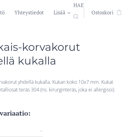
HAE
tö
Yhteystiedot
Lisää
Ostoskori
ais-korvakorut
llä kukalla
rvakorut yhdellä kukalla. Kukan koko 10x7 mm. Kukat
talliosat teräs 304 (ns. kirurginteräs, joka ei allergisoi).
 variaatio: