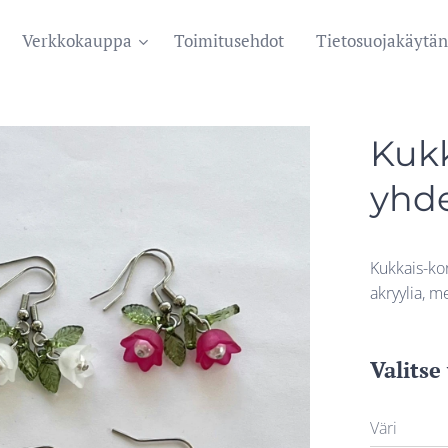
Verkkokauppa
Toimitusehdot
Tietosuojakäytän
Kukk
yhde
Kukkais-ko
akryylia, me
Valitse
Väri