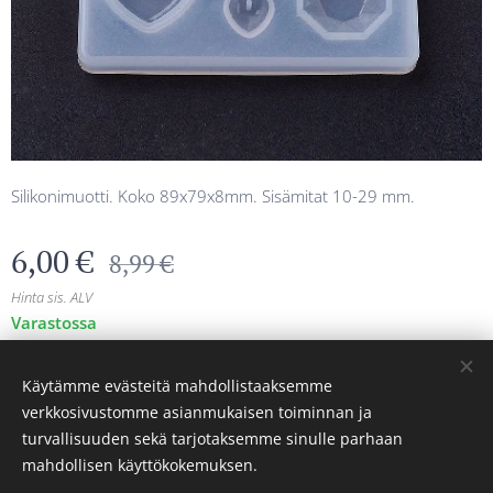
Silikonimuotti. Koko 89x79x8mm. Sisämitat 10-29 mm.
6,00
€
8,99
€
Hinta sis. ALV
Varastossa
Käytämme evästeitä mahdollistaaksemme
© 2025 Kaikki oikeudet pidätetään
verkkosivustomme asianmukaisen toiminnan ja
turvallisuuden sekä tarjotaksemme sinulle parhaan
Evästeet
mahdollisen käyttökokemuksen.