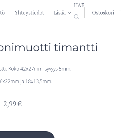
HAE
tö
Yhteystiedot
Lisää
Ostoskori
konimuotti timantti
otti. Koko 42x27mm, syvyys 5mm.
 36x22mm ja 18x13,5mm.
2,99
€
a