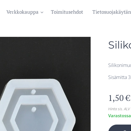
Verkkokauppa
Toimitusehdot
Tietosuojakäytän
Sili
Silikonimu
Sisämitta
1,50
€
Hinta sis. ALV
Varastoss